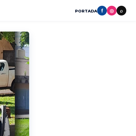
f
◎
⌕
PORTADA