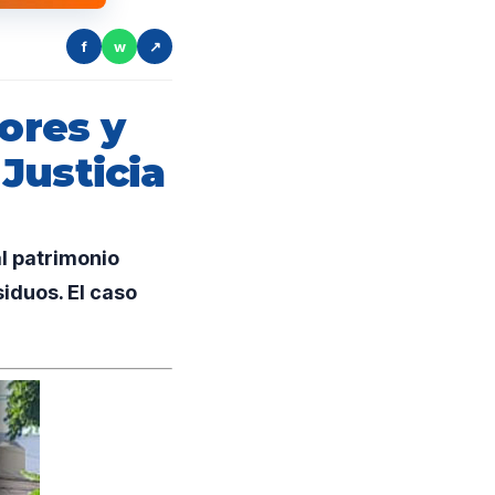
f
w
↗
ores y
Justicia
l patrimonio
iduos. El caso