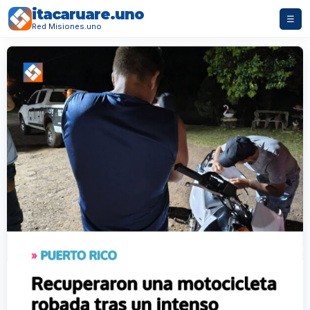
itacaruare.uno
☰
Red Misiones.uno