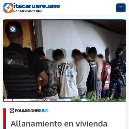
itacaruare.uno
☰
Red Misiones.uno