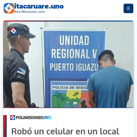
itacaruare.uno
☰
Red Misiones.uno