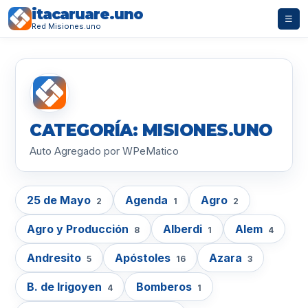
itacaruare.uno
☰
Red Misiones.uno
CATEGORÍA: MISIONES.UNO
Auto Agregado por WPeMatico
25 de Mayo
Agenda
Agro
2
1
2
Agro y Producción
Alberdi
Alem
8
1
4
Andresito
Apóstoles
Azara
5
16
3
B. de Irigoyen
Bomberos
4
1