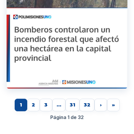
1
2
3
…
31
32
›
»
Página 1 de 32